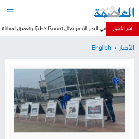
الرئيسية
آخر الأخبار
ية في البحر الأحمر يمثل تصعيدًا خطيرًا وتعميق لمعاناة المواطنين خد
أخبار
الأخبار
English
العاصمة
أخبار
محلية
تقارير
وتحليلات
حقوق
وحريات
سوشيال
كتابات
فيديوهات