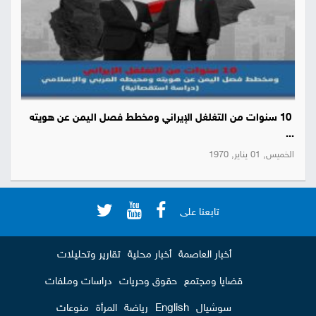
10 سنوات من التغلغل الإيراني ومخطط فصل اليمن عن هويته
...
الخميس, 01 يناير, 1970
تابعنا على
أخبار العاصمة
أخبار محلية
تقارير وتحليلات
قضايا ومجتمع
حقوق وحريات
دراسات وملفات
سوشيال
English
رياضة
المرأة
منوعات