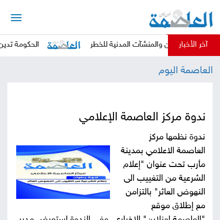
الرئيسية
آخر الأخبار
 المدنيين والمنشآت المدنية للخطر
الحكومة تدين بأشد الع
أخبار
العاصمة اليوم
العاصمة
أخبار
محلية
تقارير
ندوة مركز العاصمة الإعلامي
وتحليلات
ندوة نظمها مركز
حقوق
العاصمة الاعلامي بمدينة
وحريات
سوشيال
مأرب تحت عنوان "إعلام
الشرعية من التغييب الى
كتابات
النهوض العاثر" بالتزامن
مع إطلاق موقع
فيديوهات