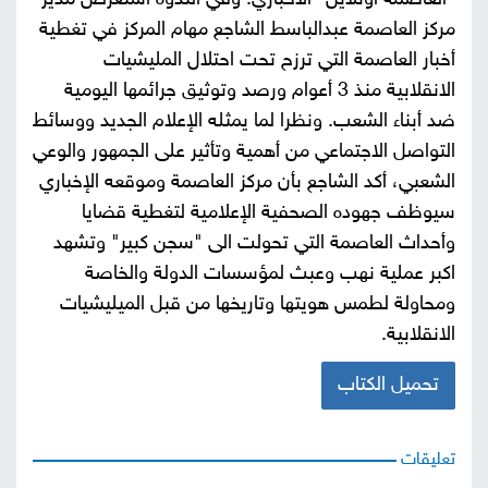
"العاصمة اونلاين" الاخباري. وفي الندوة استعرض مدير
مركز العاصمة عبدالباسط الشاجع مهام المركز في تغطية
صور
أخبار العاصمة التي ترزح تحت احتلال المليشيات
الانقلابية منذ 3 أعوام ورصد وتوثيق جرائمها اليومية
من
ضد أبناء الشعب. ونظرا لما يمثله الإعلام الجديد ووسائط
نحن
إتصل
التواصل الاجتماعي من أهمية وتأثير على الجمهور والوعي
الشعبي، أكد الشاجع بأن مركز العاصمة وموقعه الإخباري
بنا
البحث
سيوظف جهوده الصحفية الإعلامية لتغطية قضايا
وأحداث العاصمة التي تحولت الى "سجن كبير" وتشهد
اكبر عملية نهب وعبث لمؤسسات الدولة والخاصة
ومحاولة لطمس هويتها وتاريخها من قبل الميليشيات
الانقلابية.
تحميل الكتاب
تعليقات