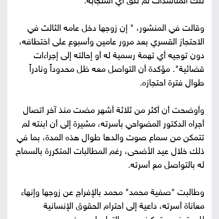
تلك المناشدات لم تلق أي استجابة.
وقالت في المنشور، " إن زوجها دخل عامه الثالث في
الاحتجاز القسري بعد مرور عامين وأسبوع على اختطافه،
دون توجيه أي تهمة رسمية له أو إحالته إلى إجراءات
قضائية". مؤكدة أن التواصل معه ظل محدوداً ونادراً
طوال فترة احتجازه.
وأوضحت أن أكثر من ثلاثة أشهر مضت منذ آخر اتصال
أجراه الدكتور المضواحي بأسرته، مشيرة إلى أن ابنته لم
تتمكن من سماع صوت والدها طوال هذه المدة، بما في
ذلك خلال عيد الأضحى، رغم المطالبات المتكررة بالسماح
له بالتواصل مع أسرته.
وطالبت "صفية محمد" محمد بالإفراج عن زوجها وإنهاء
معاناة أسرته، داعية إلى احترام الحقوق الإنسانية