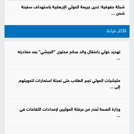
شبكة حقوقية: تدين جريمة الحوثي الإرهابية باستهداف سفينة
شحن ...
الأكثر قراءة
تهديد حوثي باعتقال والد صانع محتوى "الجيشي" بعد مغادرته
...
مليشيات الحوثي تجبر الطلاب على تعبئة استمارات لتحويلهم
إلى ...
وزارة الصحة تُحذر من عرقلة الحوثيين لإمدادات اللقاحات في
...