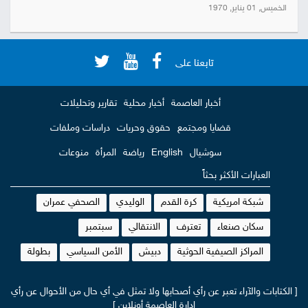
الخميس, 01 يناير, 1970
تابعنا على
أخبار العاصمة
أخبار محلية
تقارير وتحليلات
قضايا ومجتمع
حقوق وحريات
دراسات وملفات
سوشيال
English
رياضة
المرأة
منوعات
العبارات الأكثر بحثاً
شبكة امريكية
كرة القدم
الوليدي
الصحفي عمران
سكان صنعاء
تعترف
الانتقالي
سبتمبر
المراكز الصيفية الحوثية
دبيش
الأمن السياسي
بطولة
[ الكتابات والآراء تعبر عن رأي أصحابها ولا تمثل في أي حال من الأحوال عن رأي
إدارة العاصمة أونلاين ]