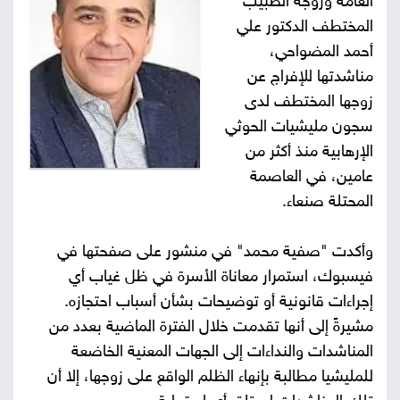
العامة وزوجة الطبيب
المختطف الدكتور علي
صور
أحمد المضواحي،
من
مناشدتها للإفراج عن
زوجها المختطف لدى
نحن
إتصل
سجون مليشيات الحوثي
الإرهابية منذ أكثر من
بنا
البحث
عامين، في العاصمة
المحتلة صنعاء.
وأكدت "صفية محمد" في منشور على صفحتها في
فيسبوك، استمرار معاناة الأسرة في ظل غياب أي
إجراءات قانونية أو توضيحات بشأن أسباب احتجازه.
مشيرةً إلى أنها تقدمت خلال الفترة الماضية بعدد من
المناشدات والنداءات إلى الجهات المعنية الخاضعة
للمليشيا مطالبة بإنهاء الظلم الواقع على زوجها، إلا أن