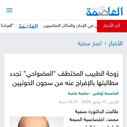
الرئيسية
آخر الأخبار
 الحوثي في الزمان والمكان المناسبين
"العرادة" يدعو ال
أخبار
الأخبار
أخبار محلية
العاصمة
أخبار
محلية
تقارير
زوجة الطبيب المختطف "المضواحي" تجدد
وتحليلات
حقوق
مطالبتها بالإفراج عنه من سجون الحوثيين
وحريات
سوشيال
العاصمة أونلاين - متابعة خاصة
الإثنين, 15 يونيو, 2026 - 04:37 مساءً
كتابات
طالبت الدكتورة صفية
محمد، اختصاصية الصحة
فيديوهات