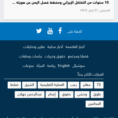
10 سنوات من التغلغل الإيراني ومخطط فصل اليمن عن هويته ...
الخميس, 01 يناير, 1970
تابعنا على
أخبار العاصمة
أخبار محلية
تقارير وتحليلات
قضايا ومجتمع
حقوق وحريات
دراسات وملفات
سوشيال
English
رياضة
المرأة
منوعات
العبارات الأكثر بحثاً
72
مقابر
رعب
العملية التعليمية
الشرق
ضابط
طوق
وحشي
حقوق
إعدام
عبدالرحمن جهلان
المحامين