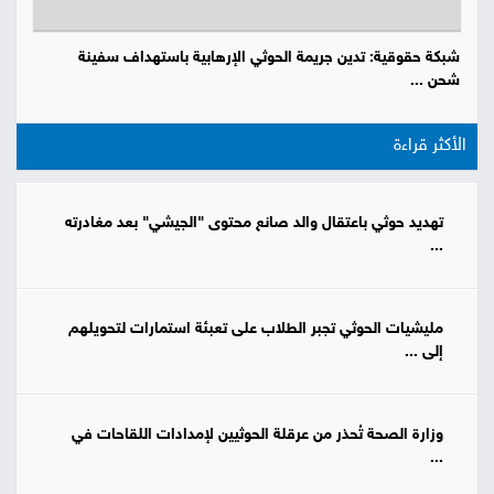
شبكة حقوقية: تدين جريمة الحوثي الإرهابية باستهداف سفينة
شحن ...
الأكثر قراءة
تهديد حوثي باعتقال والد صانع محتوى "الجيشي" بعد مغادرته
...
مليشيات الحوثي تجبر الطلاب على تعبئة استمارات لتحويلهم
إلى ...
وزارة الصحة تُحذر من عرقلة الحوثيين لإمدادات اللقاحات في
...