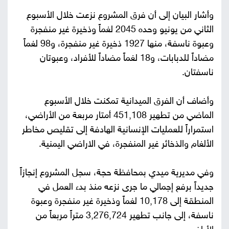
وأشار البيان إلى أن فرق المشروع نزعت خلال الأسبوع
الثاني من يونيو وحده 2045 لغماً وذخيرة غير منفجرة
وعبوة ناسفة، منها 1927 ذخيرة غير منفجرة، و98 لغماً
مضاداً للدبابات، و18 لغماً مضاداً للأفراد، وعبوتان
ناسفتان.
وأضاف أن الفرق الميدانية تمكنت خلال الأسبوع
الماضي من تطهير 451,108 أمتار مربعة من الأراضي،
استمراراً للعمليات الإنسانية الهادفة إلى تقليص مخاطر
الألغام والذخائر غير المنفجرة، في الاراضي اليمنية.
وفي مديرية ميدي بمحافظة حجة، سجل المشروع إنجازاً
جديداً برفع إجمالي ما جرى نزعه منذ بدء العمل في
المنطقة إلى 10,178 لغماً وذخيرة غير منفجرة وعبوة
ناسفة، إلى جانب تطهير 3,276,724 متراً مربعاً من