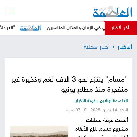
الرئيسية
آخر الأخبار
 الحوثي في الزمان والمكان المناسبين
"العرادة" يدعو ال
أخبار
الأخبار
أخبار محلية
العاصمة
أخبار
محلية
تقارير
"مسام" ينتزع نحو 3 آلاف لغم وذخيرة غير
وتحليلات
حقوق
منفجرة منذ مطلع يونيو
وحريات
سوشيال
العاصمة أونلاين - غرفة الأخبار
الأحد, 14 يونيو, 2026 - 07:15 مساءً
كتابات
أعلنت غرفة عمليات
مشروع مسام لنزع الألغام
فيديوهات