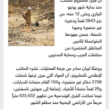
أن فرق المشروع تمكنت،
منذ بداية شهر يونيو
صور
الجاري وحتى 12 منه، من
من
نزع 2843 لغماً وذخيرة
غير منفجرة وعبوة
نحن
إتصل
ناسفة، ضمن جهودها
المتواصلة لتأمين
بنا
البحث
المناطق المتضررة من
مخلفات الحرب وحماية المدنيين.
ووفقًا لبيان صادر عن غرفة العمليات، نشره المكتب
الإعلامي للمشروع، أن المواد التي جرى نزعها شملت
2708 ذخائر غير منفجرة، و104 ألغام مضادة للدبابات،
و29 لغماً مضاداً للأفراد، إضافة إلى عبوتين ناسفتين،
فيما تمكنت الفرق الهندسية من تطهير 635,652 متراً
مربعاً من الأراضي اليمنية منذ مطلع الشهر.