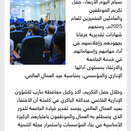
صباح اليوم الأربعاء، حفل
صور
تكريم الموظفين
والعاملين المتميزين للعام
من
2025م، ومنحهم
شهادات تقديرية عرفانا
نحن
إتصل
بجهودهم وإخلاصهم في
بنا
أداء مهامهم وإسهاماتهم
البحث
في خدمة الجامعة
والارتقاء بمستوى أدائها
الإداري والمؤسسي، بمناسبة عيد العمال العالمي.
وخلال حفل التكريم، أكد وكيل محافظة مأرب للشؤون
الإدارية القاضي عبدالله الباكري في كلمته أن الاحتفاء
بعيد العمال العالمي يجسد تقدير قيادة الجامعة للدور
الذي يضطلع به العمال والموظفون باعتبارهم الركيزة
الأساسية في بناء المؤسسات واستمرار عجلة التنمية