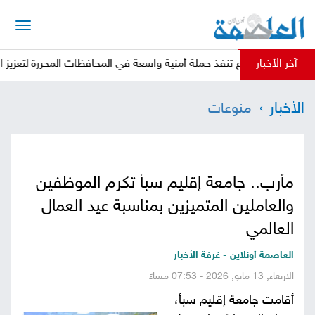
الرئيسية
آخر الأخبار
ة الدفاع تنفذ حملة أمنية واسعة في المحافظات المحررة لتعزيز الأمن والاست
أخبار
الأخبار
منوعات
العاصمة
أخبار
محلية
تقارير
مأرب.. جامعة إقليم سبأ تكرم الموظفين
وتحليلات
حقوق
والعاملين المتميزين بمناسبة عيد العمال
وحريات
العالمي
سوشيال
العاصمة أونلاين - غرفة الأخبار
كتابات
الاربعاء, 13 مايو, 2026 - 07:53 مساءً
أقامت جامعة إقليم سبأ،
فيديوهات