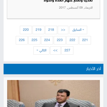
تعذيباً وتمنع عنهم الغذاء والدواء
الاربعاء, 09 أغسطس, 2017
« السابق
<<
218
219
220
226
225
224
223
222
221
227
>>
التالي »
آخر الأخبار