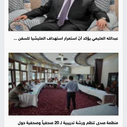
عبدالله العليمي يؤكد أنّ استمرار استهداف المليشيا للسفن ...
منظمة صدى تنظم ورشة تدريبية لـ 20 صحفياً وصحفية حول