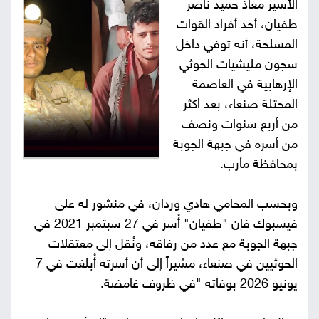
الأسير معاذ حميد ناصر
صور
طفيان، أحد أفراد القوات
المسلحة، أنه توفي داخل
من
سجون مليشيات الحوثي
الإرهابية في العاصمة
نحن
إتصل
المحتلة صنعاء، بعد أكثر
بنا
من أربع سنوات ونصف
البحث
من أسره في جبهة الجوبة
بمحافظة مأرب.
وبحسب المحامي هادي وردان، في منشور له على
فيسبوك فإن "طفيان" أُسر في 27 سبتمبر 2021 في
جبهة الجوبة مع عدد من رفاقه، ونُقل إلى معتقلات
الحوثيين في صنعاء، مشيراً إلى أن أسرته أُبلغت في 7
يونيو 2026 بوفاته "في ظروف غامضة.