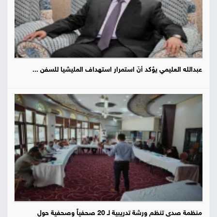
عبدالله العليمي يؤكد أنّ استمرار استهداف المليشيا للسفن ...
منظمة صدى تنظم ورشة تدريبية لـ 20 صحفياً وصحفية حول