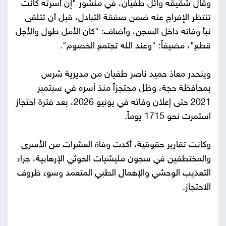
وقال شقيقه وائل طفيان، في منشور "إن أسرته كانت
تنتظر الإفراج عنه ضمن صفقة التبادل، قبل أن تتلقى
نبأ وفاته داخل السجن، وأضاف: "كان الأمل طول والأجل
قطع"، مضيفاً: "وعند الله تجتمع الخصوم".
وينحدر معاذ حميد ناصر طفيان من مديرية شرس
بمحافظة حجة، وظل محتجزاً منذ أسره في سبتمبر
2021 حتى إعلان وفاته في يونيو 2026، بعد فترة احتجاز
استمرت نحو 1715 يوماً.
وكانت تقارير حقوقية، أكدت وفاة العشرات من الأسرى
والمختطفين في سجون مليشيات الحوثي الإرهابية، جراء
التعذيب الوحشي والإهمال الطبي المتعمد وسوء ظروف
الاحتجاز.