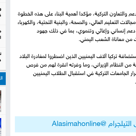
و
عم والتعاون التركية، مؤكدا أهمية البناء على هذه الخطوة
ف
لات التعليم العالي، والصحة، والبنية التحتية، والكهرباء
ن دعم إنساني وإغاثي وتنموي، بما في ذلك جهود
م
ا
 من معاناة الشعب اليمني.
ن
تضافة تركيا آلاف اليمنيين الذين اضطروا لمغادرة البلاد
د
مة من النظام الإيراني، وما وفرته انقرة لهم من فرص
ار الجامعات التركية في استقبال الطلاب اليمنيين
ال
م @Alasimahonline