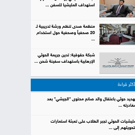
استهداف المليشيا للسفن ...
صور
من
منظمة صدى تنظم ورشة تدريبية لـ
20 صحفياً وصحفية حول استخدام
نحن
...
إتصل
بنا
البحث
شبكة حقوقية: تدين جريمة الحوثي
الإرهابية باستهداف سفينة شحن ...
أكثر قراءة
هديد حوثي باعتقال والد صانع محتوى "الجيشي" بعد
غادرته ...
ليشيات الحوثي تجبر الطلاب على تعبئة استمارات
تحويلهم إلى ...