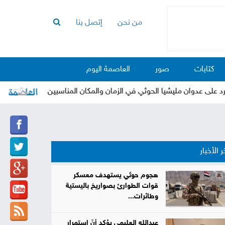
من نحن
إتصل بنا
الرئيسية
أخبار
كتابات
صور
العاصمة اليوم
العاصمة
أخبار
 عدوان مليشيا الحوثي في الزمان والمكان المناسبين
"العرا
محلية
تقارير
وتحليلات
حقوق
ر الأخبار
وحريات
سوشيال
هجوم حوثي يستهدف معسكر
قوات الطوارئ بصواريخ باليستية
كتابات
وطائرات...
فيديوهات
عبدالله العليمي يؤكد أنّ استمرار