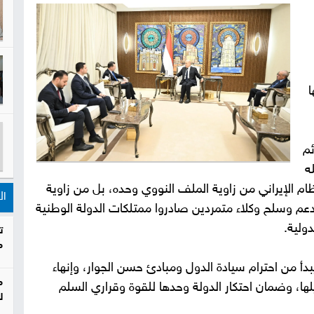
ا
ئم
ه
ظام الإيراني من زاوية الملف النووي وحده، بل من زاوية
ال
عم وسلح وكلاء متمردين صادروا ممتلكات الدولة الوطنية
ولية.
ت
م
دأ من احترام سيادة الدول ومبادئ حسن الجوار، وإنهاء
م
ا، وضمان احتكار الدولة وحدها للقوة وقراري السلم
ل