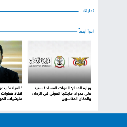
تعليقات
اقرأ ايضاً
وزارة الدفاع: القوات المسلحة سترد
"العرادة" يدعو
على عدوان مليشيا الحوثي في الزمان
اتخاذ خطوات ر
والمكان المناسبين
مليشيات الحو