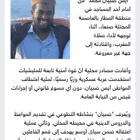
"أيمن ضبيان محمد" من
أمام أحد المساجد في
صور
منطقة المطار بالعاصمة
من
المحتلة صنعاء، أثناء
توجهه لأداء صلاة
نحن
إتصل
المغرب، واقتادته إلى
جهة غير معروفة.
بنا
البحث
وأفادت مصادر محلية أنّ قوة أمنية تابعة للمليشيات
استخدمت عربة عسكرية وزيًا رسميًا، لملية اختطاف
المواطن أيمن ضبيان، دون أي مسوغ قانوني أو إجراءات
قبض من النيابة العامة.
ويُعرف "ضبيان" بنشاطه التطوعي في تقديم المواعظ
والدروس الدينية في محيطه المحلي. وتأتي عملية
اعتقاله ضمن سياق أوسع يهدف إلى قمع الفاعلين