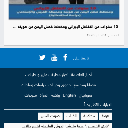
10 سنوات من التغلغل الإيراني ومخطط فصل اليمن عن هويته ...
الخميس, 01 يناير, 1970
تابعنا على
أخبار العاصمة
أخبار محلية
تقارير وتحليلات
قضايا ومجتمع
حقوق وحريات
دراسات وملفات
سوشيال
English
رياضة
المرأة
منوعات
العبارات الأكثر بحثاً
هوية
محاكمة
الكتاب
صوت اليمن
"نادي الخريجين" عصا مليشيا الحوثي الغليظة لقمع طلاب