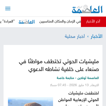
الرئيسية
آخر الأخبار
لحوثي في الزمان والمكان المناسبين
"العرادة" يدعو المج
أخبار
الأخبار
أخبار محلية
العاصمة
أخبار
محلية
تقارير
مليشيات الحوثي تختطف مواطنًا في
وتحليلات
حقوق
صنعاء على خلفية نشاطه الدعوي
وحريات
سوشيال
العاصمة أونلاين - متابعة خاصة
الاربعاء, 13 مايو, 2026 - 07:45 مساءً
كتابات
اختطفت مليشيات
الحوثي الإرهابية المواطن
فيديوهات