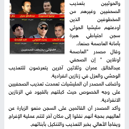
والحوثيين بتعذيب
صور
الصحفيين وغيرهم من
المخطوفين الذين
من
أودعتهم مليشيا الحوثي
نحن
سجن احتياطي هبرة
إتصل
بأمانة العاصمة صنعاء.
بنا
وقال مصدر "العاصمة
البحث
أونلاين " إن الصحفي
عبدالخالق عمران وثلاثين آخرين يتعرضون للتعذيب
الوحشي والعزل في زنازين انفرادية.
وأضاف المصدر أن المليشيات تعمدت تعذيب الصحفيين
على وجه الخصوص حيث كبلتهم بالقيود في الزنازين
الانفرادية.
وأكد المصدر أن القائمين على السجن منعو الزيارة عن
أهاليهم بحجة أنهم نقلوا إلى مكان آخر لتتم عملية الإفراج
ويفاجأ الأهالي بخبر التعذيب والتنكيل بأبنائهم.