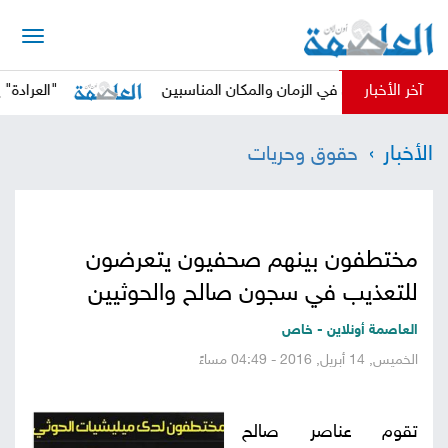
الرئيسية
آخر الأخبار
الحوثي في الزمان والمكان المناسبين
"العرادة" يدعو الم
أخبار
الأخبار
حقوق وحريات
العاصمة
أخبار
محلية
تقارير
مختطفون بينهم صحفيون يتعرضون
وتحليلات
حقوق
للتعذيب في سجون صالح والحوثيين
وحريات
سوشيال
العاصمة أونلاين - خاص
الخميس, 14 أبريل, 2016 - 04:49 مساءً
كتابات
فيديوهات
تقوم عناصر صالح