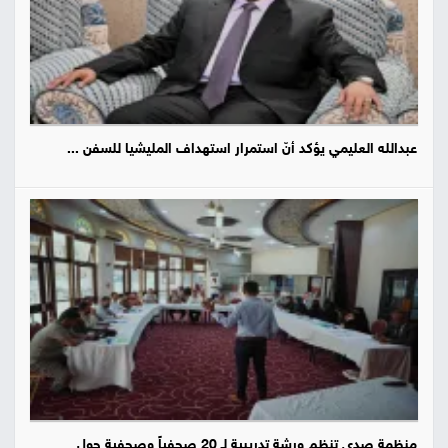
عبدالله العليمي يؤكد أنّ استمرار استهداف المليشيا للسفن ...
منظمة صدى تنظم ورشة تدريبية لـ 20 صحفياً وصحفية حول