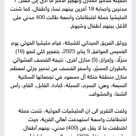
الثقيلة لتدمير المنازل وتهجير الأسر ما أدى إلى مقتل 7
مدنيبن واصابة 18 آخرين بينهم نساء وأطفال، كما شنت
المليشيا حملة اختطافات واسعة طالت 400 مدني على
الأقل بينهم أطفال وشيوخ.
ووثق الفريق الميداني للشبكة، قيام مليشيا الحوثي يوم
الخميس الموافق 9 يناير 2025، بتفجير كلي لنحو (16)
منزلًا، وإحراق (5) منازل أخرى، نتيجة القصف العشوائي
بالطيران المسيّر، وأسفر القصف عن تدمير جزئي لمعظم
منازل منطقة حنكة آل مسعود في تجمعاتها السكنية
السبعة، وهي: الصرم، السبلة، كبادة، القابل، القاع، رأس
الشفا، والمشواف.
ولفت التقرير الى ان المليشيات الحوثية، شنت حملة
اختطافات واسعة استهدفت أهالي القرية، حيث
اختطفت ما لا يقل عن (400) مدني، بينهم أطفال