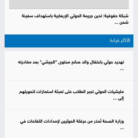
شبكة حقوقية: تدين جريمة الحوثي الإرهابية باستهداف سفينة
شحن ...
الأكثر قراءة
تهديد حوثي باعتقال والد صانع محتوى "الجيشي" بعد مغادرته
...
مليشيات الحوثي تجبر الطلاب على تعبئة استمارات لتحويلهم
إلى ...
وزارة الصحة تُحذر من عرقلة الحوثيين لإمدادات اللقاحات في
...