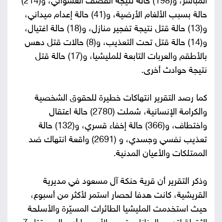
المباشر، و(198) حالة نتيجة القصف العشوائي، و(214)
حالة بسبب الألغام الأرضية، و(41) حالة إعدام ميداني،
و(13) حالة قتل نتيجة تفجير منازل، و(18) حالة اغتيال،
و(14) حالة قتل تحت التعذيب، و(8) حالات قتل دهس
بالأطقم والعربات التابعة للمليشيا، و(17) حالة قتل
نتيجة حوادث أخرى.
كما رصد التقرير انتهاكات خطيرة للحقوق الشخصية
والكرامة الإنسانية، شملت (2780) حالة اعتقال
واختطاف، و(366) حالة إخفاء قسري، و(132) حالة
تعذيب نفسي وجسدي، و (2691) واقعة انتهاك ضد
الممتلكات والأعيان المدنية.
وذكر التقرير أن قرية حنكة آل مسعود في مديرية
القريشية، كانت هدفا لحصار استمر لأكثر من أسبوع،
حيث استخدمت المليشيا الطائرات المسيّرة والأسلحة