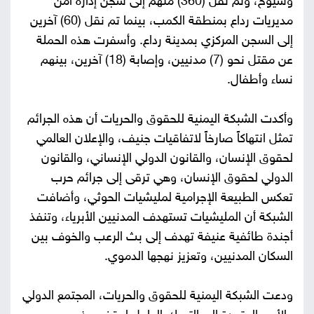
وشيوخ، وتم نقل (360) منهم إلى سجن إدارة أمن
مديريات رداع بمنطقة الكمب، بينما تم نقل (60) آخرين
إلى السجن المركزي بمدينة رداع. وأسفرت هذه الحملة
عن مقتل نحو (7) مدنيين، وإصابة (18) آخرين، بينهم
نساء وأطفال.
وأكدت الشبكة اليمنية للحقوق والحريات أن هذه الجرائم
تمثل انتهاكاً صارخاً لاتفاقيات جنيف، والإعلان العالمي
لحقوق الإنسان، والقانون الدولي الإنساني، والقانون
الدولي لحقوق الإنسان، وهي ترقى إلى جرائم حرب
تعكس الطبيعة الإجرامية لمليشيات الحوثي، وأضافت
الشبكة أن المليشيات تستهدف المدنيين الأبرياء، وتنفذ
أجندة طائفية عنيفة تهدف إلى بث الرعب والخوف بين
السكان المدنيين، وتعزيز نهجها الدموي.
ودعت الشبكة اليمنية للحقوق والحريات، المجتمع الدولي