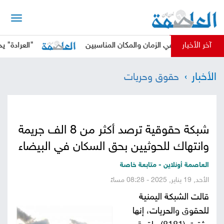
الرئيسية
آخر الأخبار
حوثي في الزمان والمكان المناسبين
"العرادة" يدعو المجتم
أخبار
الأخبار
حقوق وحريات
العاصمة
أخبار
محلية
تقارير
شبكة حقوقية ترصد أكثر من 8 الف جريمة
وتحليلات
حقوق
وانتهاك للحوثيين بحق السكان في البيضاء
وحريات
سوشيال
العاصمة أونلاين - متابعة خاصة
الأحد, 19 يناير, 2025 - 08:28 مساءً
كتابات
قالت الشبكة اليمنية
للحقوق والحريات، إنها
فيديوهات