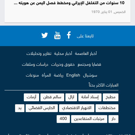
10 سنوات من التغلغل الإيراني ومخطط فصل اليمن عن هويته ...
الخميس, 01 يناير, 1970
تابعنا على
أخبار العاصمة
أخبار محلية
تقارير وتحليلات
قضايا ومجتمع
حقوق وحريات
دراسات وملفات
سوشيال
English
رياضة
المرأة
منوعات
العبارات الأكثر بحثاً
مطبخ
إسناد أمانة
ازال
سالم قطن
أزمات
مختطفات
الانهيار الاقتصادي
الحارس القضائي
يد
دار
مرتبات المتقاعدين
400