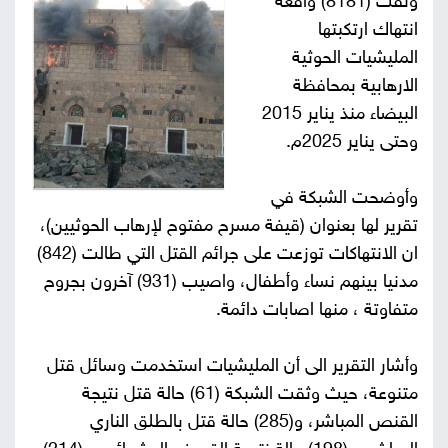
وثقت (8181) واقعة
انتهاك ارتكبتها
صور
المليشيات الحوثية
من
الارهابية بمحافظة
البيضاء منذ يناير 2015
نحن
إتصل
وحتى يناير 2025م.
بنا
البحث
وأوضحت الشبكة في
تقرير لها بعنوان (قيفة مسرح مفتوح لإرهاب الحوثيين)،
ان الانتهاكات توزعت على جرائم القتل التي طالت (842)
مدنيا بينهم نساء وأطفال، واصيب (931) آخرون بجروح
متفاوتة ، منها اصابات دائمة.
وأشار التقرير الى أن المليشيات استخدمت وسائل قتل
متنوعة، حيث وثقت الشبكة (61) حالة قتل نتيجة
القنص المباشر، و(285) حالة قتل بالطلق الناري