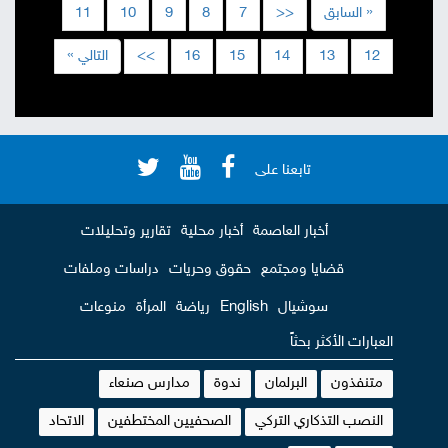
« السابق
<<
7
8
9
10
11
12
13
14
15
16
>>
التالي »
تابعنا على
أخبار العاصمة
أخبار محلية
تقارير وتحليلات
قضايا ومجتمع
حقوق وحريات
دراسات وملفات
سوشيال
English
رياضة
المرأة
منوعات
العبارات الأكثر بحثاً
متنفذون
البرلمان
ندوة
مدارس صنعاء
النصب التذكاري التركي
الصحفيين المختطفين
الاتحاد