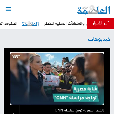
الرئيسية
آخر الأخبار
 المدنيين والمنشآت المدنية للخطر
الحكومة تدين بأش
أخبار
فيديوهات
العاصمة
أخبار
محلية
تقارير
وتحليلات
حقوق
وحريات
سوشيال
كتابات
فيديوهات
ناشطة مصرية توبخ مراسلة CNN